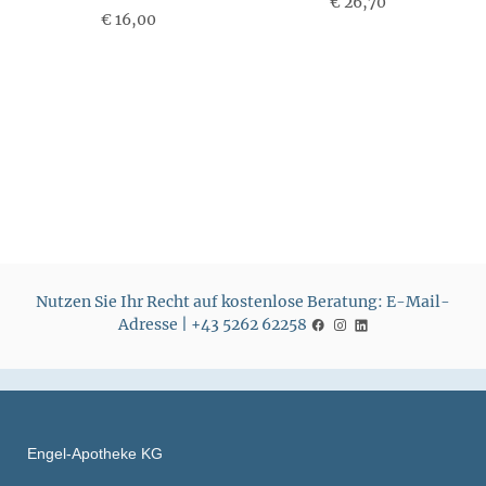
€ 26,70
€ 16,00
P
P
r
r
e
e
i
i
s
s
Nutzen Sie Ihr Recht auf kostenlose Beratung: E-Mail-
Adresse | +43 5262 62258
Engel-Apotheke KG