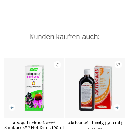
Kunden kauften auch:
o
A.Vogel Echinaforce*
Aktivanad Flüssig (500 ml)
Sambucus** Hot Drink 100ml