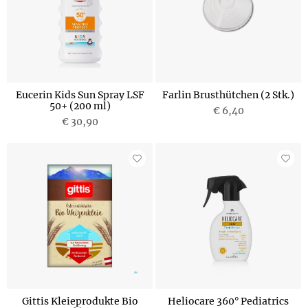
Eucerin Kids Sun Spray LSF
Farlin Brusthütchen (2 Stk.)
50+ (200 ml)
€ 6,40
€ 30,90
Gittis Kleieprodukte Bio
Heliocare 360° Pediatrics