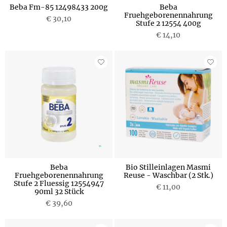
Beba Fm-85 12498433 200g
Beba
Fruehgeborenennahrung
€ 30,10
Stufe 2 12554 400g
€ 14,10
Beba
Bio Stilleinlagen Masmi
Fruehgeborenennahrung
Reuse - Waschbar (2 Stk.)
Stufe 2 Fluessig 12554947
€ 11,00
90ml 32 Stück
€ 39,60