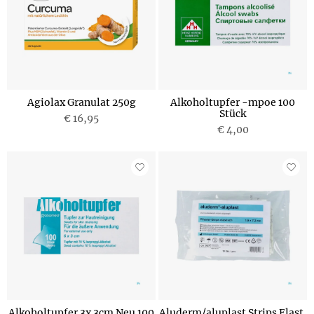
Agiolax Granulat 250g
Alkoholtupfer -mpoe 100
Stück
€ 16,95
€ 4,00
Alkoholtupfer 3x 3cm Neu 100
Aluderm/aluplast Strips Elast.