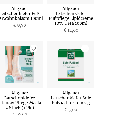
Allgäuer
Allgäuer
Latschenkiefer Fuß
Latschenkiefer
erwöhnbalsam 100ml
Fußpflege Lipidcreme
10% Urea 100ml
€ 8,70
€ 12,00
Allgäuer
Allgäuer
Latschenkiefer
Latschenkiefer Sole
ntensiv Pflege Maske
Fußbad 10x10 100g
2 Stück (1 Pk.)
€ 5,00
€ 10,60