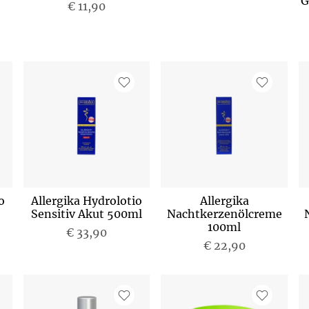
G
€ 11,90
o
Allergika Hydrolotio
Allergika
Sensitiv Akut 500ml
Nachtkerzenölcreme
100ml
€ 33,90
€ 22,90