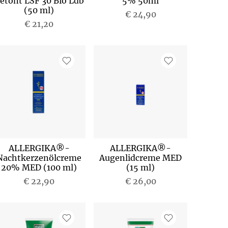
etönt LSF 30 Bio Ldb
5% 50ml
(50 ml)
€ 24,90
€ 21,20
ALLERGIKA®-
ALLERGIKA®-
Nachtkerzenölcreme
Augenlidcreme MED
20% MED (100 ml)
(15 ml)
€ 22,90
€ 26,00