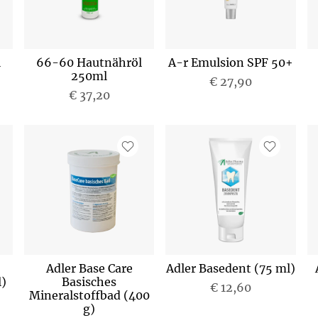
l
66-60 Hautnähröl
A-r Emulsion SPF 50+
250ml
€ 27,90
€ 37,20
Adler Base Care
Adler Basedent (75 ml)
)
Basisches
€ 12,60
Mineralstoffbad (400
g)