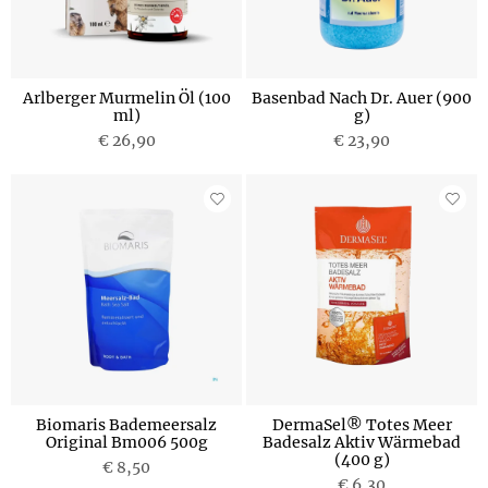
Arlberger Murmelin Öl (100
Basenbad Nach Dr. Auer (900
ml)
g)
€ 26,90
€ 23,90
Biomaris Bademeersalz
DermaSel® Totes Meer
Original Bm006 500g
Badesalz Aktiv Wärmebad
(400 g)
€ 8,50
€ 6,30