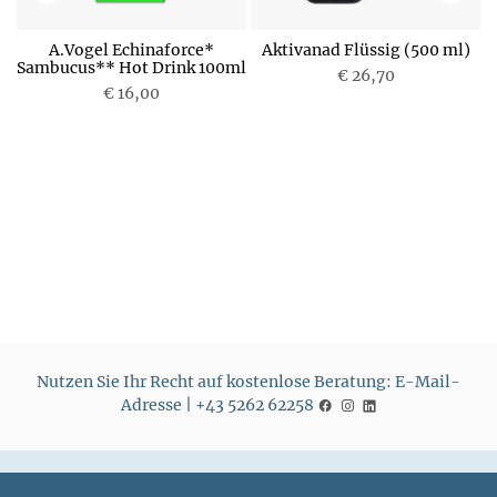
o
A.Vogel Echinaforce*
Aktivanad Flüssig (500 ml)
Sambucus** Hot Drink 100ml
€ 26,70
€ 16,00
P
P
r
r
e
e
i
i
s
s
Nutzen Sie Ihr Recht auf kostenlose Beratung: E-Mail-
Adresse | +43 5262 62258