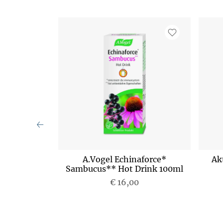
rztee Bio
A.Vogel Echinaforce*
Ak
ufend 00636
Sambucus** Hot Drink 100ml
€ 16,00
P
r
e
i