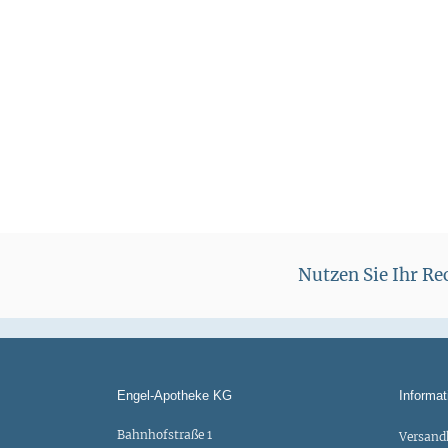
s
Nutzen Sie Ihr R
Engel-Apotheke KG
Informat
Bahnhofstraße 1
Versand