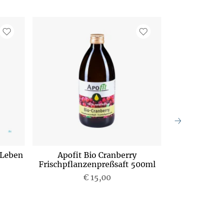
 Leben
Apofit Bio Cranberry
Aronia Bio
Frischpflanzenpreßsaft 500ml
Solo
€ 15,00
P
r
e
i