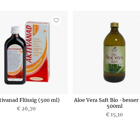
tivanad Flüssig (500 ml)
Aloe Vera Saft Bio -besser
500ml
€ 26,70
P
€ 15,10
r
e
P
i
r