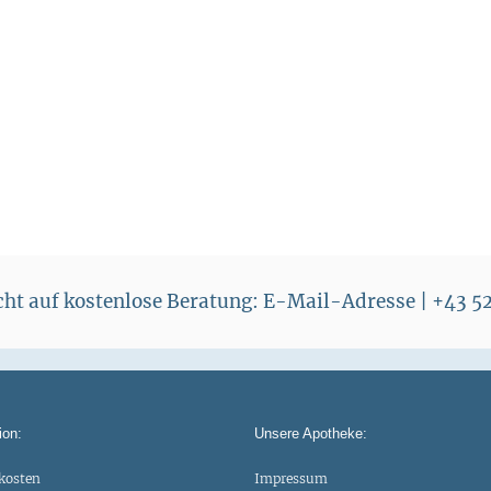
s
e
i
s
echt auf kostenlose Beratung: E-Mail-Adresse | +43 
ion:
Unsere Apotheke:
kosten
Impressum