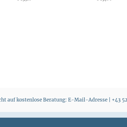
r
e
P
i
r
s
e
i
s
echt auf kostenlose Beratung: E-Mail-Adresse | +43 