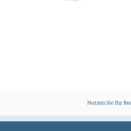
r
e
i
s
Nutzen Sie Ihr R