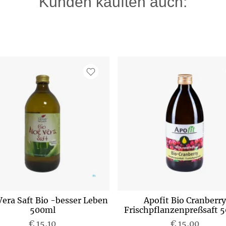
Kunden kauften auch:
Vera Saft Bio -besser Leben
Apofit Bio Cranberry
500ml
Frischpflanzenpreßsaft 
€ 15,10
P
€ 15,00