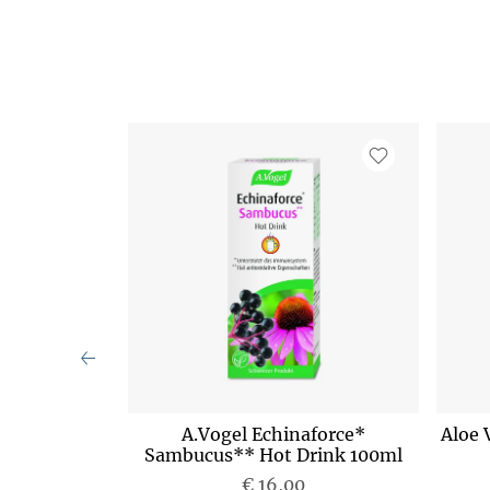
rztee Bio
A.Vogel Echinaforce*
Aloe 
ufend 00636
Sambucus** Hot Drink 100ml
€ 16,00
P