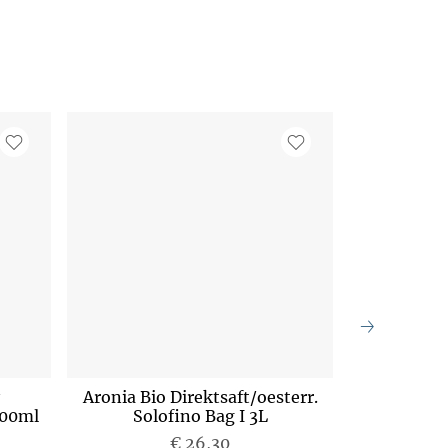
Aronia Bio Direktsaft/oesterr.
Aronia Bio
500ml
Solofino Bag I 3L
Solof
€ 26,30
P