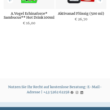
o
A.Vogel Echinaforce*
Aktivanad Flüssig (500 ml)
Sambucus** Hot Drink 100ml
€ 26,70
€ 16,00
P
P
r
r
e
e
i
i
s
s
Nutzen Sie Ihr Recht auf kostenlose Beratung: E-Mail-
Adresse | +43 5262 62258