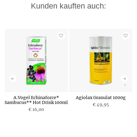
Kunden kauften auch:
n
A.Vogel Echinaforce*
Agiolax Granulat 1000g
Sambucus** Hot Drink 100ml
P
€ 49,95
€ 16,00
P
P
r
r
e
e
i
i
s
s