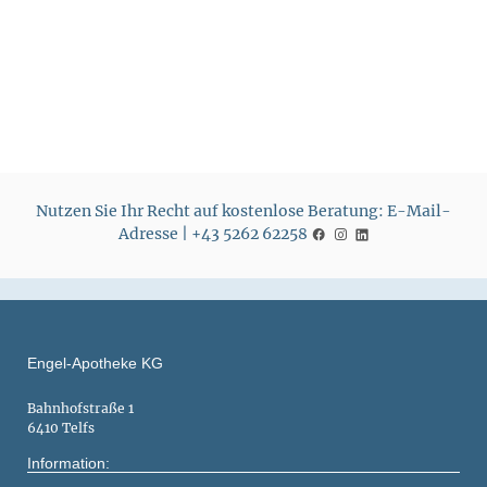
r
r
e
e
i
i
s
s
Nutzen Sie Ihr Recht auf kostenlose Beratung: E-Mail-
Adresse | +43 5262 62258
Engel-Apotheke KG
Bahnhofstraße 1
6410 Telfs
Information: