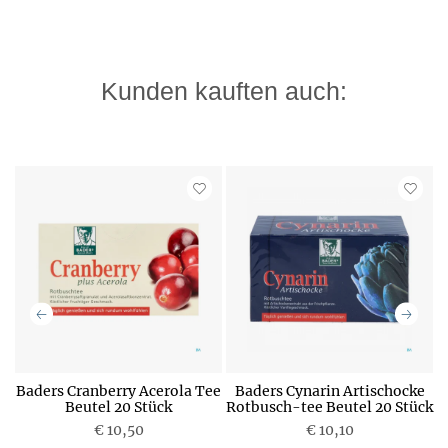
Kunden kauften auch:
Baders Cranberry Acerola Tee
Baders Cynarin Artischocke
Beutel 20 Stück
Rotbusch-tee Beutel 20 Stück
€ 10,50
P
€ 10,10
P