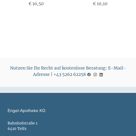
€ 10,50
P
€ 10,10
P
r
r
e
e
i
i
s
s
Nutzen Sie Ihr Recht auf kostenlose Beratung: E-Mail-
Adresse | +43 5262 62258
Engel-Apotheke KG
Bahnhofstraße 1
6410 Telfs