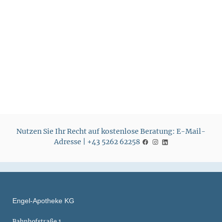
r
r
e
e
i
i
s
s
Nutzen Sie Ihr Recht auf kostenlose Beratung: E-Mail-
Adresse | +43 5262 62258
Engel-Apotheke KG
Bahnhofstraße 1