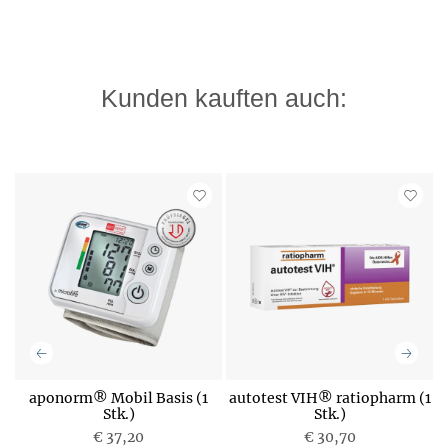
Kunden kauften auch:
aponorm® Mobil Basis (1
autotest VIH® ratiopharm (1
Stk.)
Stk.)
€ 37,20
P
€ 30,70
P