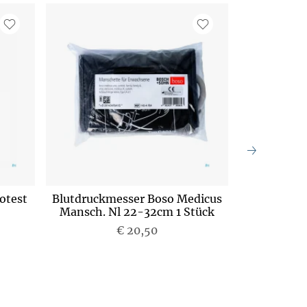
otest
Blutdruckmesser Boso Medicus
Blutdruckm
Mansch. Nl 22-32cm 1 Stück
Mansch. Un
€ 20,50
P
r
e
i