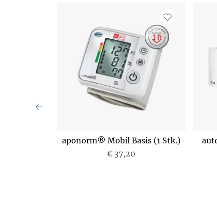
r Geratherm
aponorm® Mobil Basis (1 Stk.)
aut
lberfrei
€ 37,20
fe 1 Stück
P
r
e
i