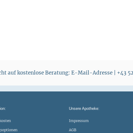
i
s
s
echt auf kostenlose Beratung: E-Mail-Adresse | +43 
ion:
Unsere Apotheke:
kosten
Impressum
soptionen
AGB