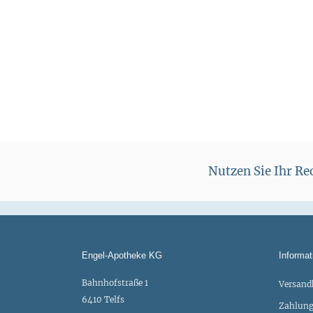
s
Nutzen Sie Ihr R
Engel-Apotheke KG
Informat
Bahnhofstraße 1
Versand
6410 Telfs
Zahlung