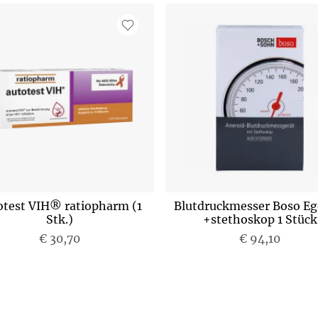
otest VIH® ratiopharm (1
Blutdruckmesser Boso Eg
Stk.)
+stethoskop 1 Stück
€ 30,70
€ 94,10
P
P
r
r
e
e
i