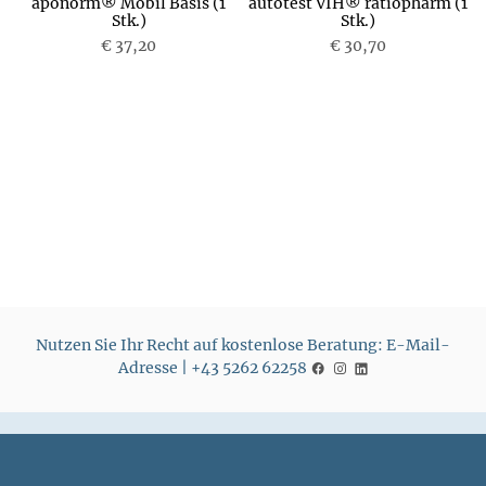
aponorm® Mobil Basis (1
autotest VIH® ratiopharm (1
Stk.)
Stk.)
€ 37,20
P
€ 30,70
P
r
r
e
e
i
i
s
s
Nutzen Sie Ihr Recht auf kostenlose Beratung: E-Mail-
Adresse | +43 5262 62258