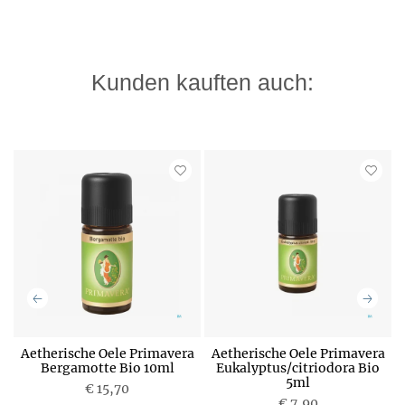
Kunden kauften auch:
Aetherische Oele Primavera
Aetherische Oele Primavera
Bergamotte Bio 10ml
Eukalyptus/citriodora Bio
5ml
€ 15,70
P
P
€ 7,90