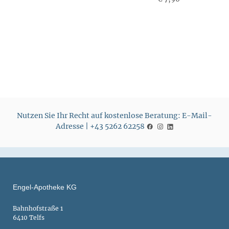
r
r
e
e
i
i
s
s
Nutzen Sie Ihr Recht auf kostenlose Beratung: E-Mail-
Adresse | +43 5262 62258
Engel-Apotheke KG
Bahnhofstraße 1
6410 Telfs