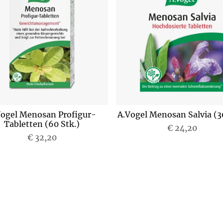
Vogel Menosan Profigur-
A.Vogel Menosan Salvia (30
Tabletten (60 Stk.)
€ 24,20
P
€ 32,20
P
r
r
e
e
i
i
s
s