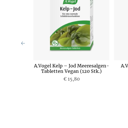
lenkskapseln
A.Vogel Kelp – Jod Meeresalgen-
A.
)
Tabletten Vegan (120 Stk.)
€ 15,80
P
r
e
i
s