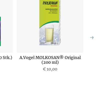
 Stk.)
A.Vogel MOLKOSAN® Original
A.Vogel M
(200 ml)
€ 10,00
P
r
e
i
s