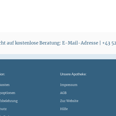
echt auf kostenlose Beratung: E-Mail-Adresse | +43 
ion:
Unsere Apotheke:
kosten
Impressum
soptionen
AGB
fsbelehrung
Zur Website
hutz
Hilfe