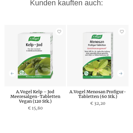
Kunden kauften auch:
A.Vogel Kelp – Jod
A.Vogel Menosan Profigur-
Meeresalgen-Tabletten
Tabletten (60 Stk.)
Vegan (120 Stk.)
P
€ 32,20
P
€ 15,80
r
r
e
e
i
i
s
s