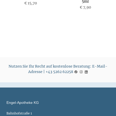
5ml
€ 15,70
P
r
€ 7,90
r
e
e
i
i
s
s
Nutzen Sie Ihr Recht auf kostenlose Beratung: E-Mail-
Adresse | +43 5262 62258
Engel-Apotheke KG
Bahnhofstraße 1