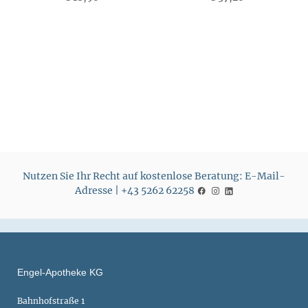
P
P
r
r
e
e
i
i
s
s
Nutzen Sie Ihr Recht auf kostenlose Beratung: E-Mail-
Adresse | +43 5262 62258
Engel-Apotheke KG
Bahnhofstraße 1