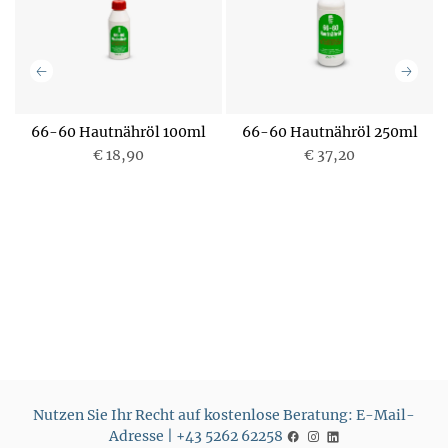
e-
66-60 Hautnähröl 100ml
66-60 Hautnähröl 250ml
€ 18,90
€ 37,20
P
P
r
r
e
e
i
i
s
s
Nutzen Sie Ihr Recht auf kostenlose Beratung: E-Mail-
Adresse | +43 5262 62258