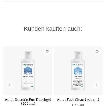
Kunden kauften auch:
m
Adler Dusch´n Fun Duschgel
Adler Face Clean (200 ml)
(200 ml)
€ 16,90