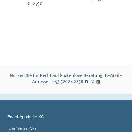
€ 18,90
P
P
r
r
e
e
i
i
s
s
Nutzen Sie Ihr Recht auf kostenlose Beratung: E-Mail-
Adresse | +43 5262 62258
Engel-Apotheke KG
Bahnhofstraße 1