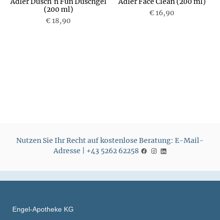
m
Adler Dusch´n Fun Duschgel
Adler Face Clean (200 ml)
(200 ml)
€ 16,90
€ 18,90
P
P
r
r
e
e
i
i
s
s
Nutzen Sie Ihr Recht auf kostenlose Beratung: E-Mail-
Adresse | +43 5262 62258
Engel-Apotheke KG