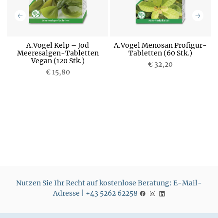
A.Vogel Kelp – Jod
A.Vogel Menosan Profigur-
Meeresalgen-Tabletten
Tabletten (60 Stk.)
Vegan (120 Stk.)
P
€ 32,20
P
€ 15,80
r
r
e
e
i
i
s
s
Nutzen Sie Ihr Recht auf kostenlose Beratung: E-Mail-
Adresse | +43 5262 62258