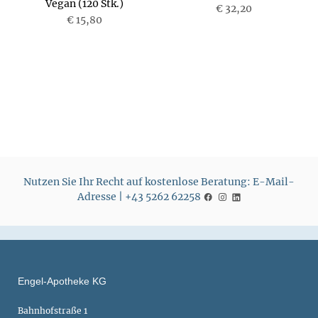
Vegan (120 Stk.)
P
€ 32,20
P
€ 15,80
r
r
e
e
i
i
s
s
Nutzen Sie Ihr Recht auf kostenlose Beratung: E-Mail-
Adresse | +43 5262 62258
Engel-Apotheke KG
Bahnhofstraße 1