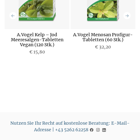
A.Vogel Kelp – Jod
A.Vogel Menosan Profigur-
Meeresalgen-Tabletten
Tabletten (60 Stk.)
Vegan (120 Stk.)
P
€ 32,20
P
€ 15,80
r
r
e
e
i
i
s
s
Nutzen Sie Ihr Recht auf kostenlose Beratung: E-Mail-
Adresse | +43 5262 62258