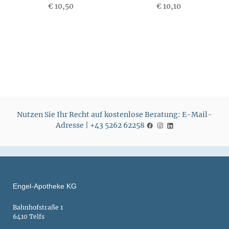
€ 10,50
P
€ 10,10
P
r
r
e
e
i
i
s
s
Nutzen Sie Ihr Recht auf kostenlose Beratung: E-Mail-
Adresse | +43 5262 62258
Engel-Apotheke KG
Bahnhofstraße 1
6410 Telfs