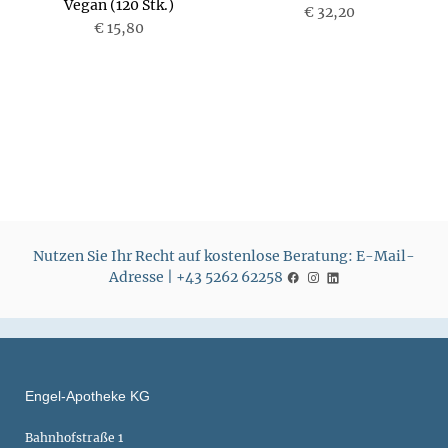
Vegan (120 Stk.)
P
€ 32,20
P
€ 15,80
r
r
e
e
i
i
s
s
Nutzen Sie Ihr Recht auf kostenlose Beratung: E-Mail-
Adresse | +43 5262 62258
Engel-Apotheke KG
Bahnhofstraße 1