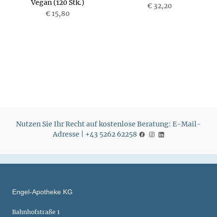
Vegan (120 Stk.)
P
€ 32,20
P
€ 15,80
r
r
e
e
i
i
s
s
Nutzen Sie Ihr Recht auf kostenlose Beratung: E-Mail-
Adresse | +43 5262 62258
Engel-Apotheke KG
Bahnhofstraße 1