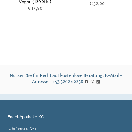
Vegan (120 Stk.)
P
€ 32,20
P
€ 15,80
r
r
e
e
i
i
s
s
Nutzen Sie Ihr Recht auf kostenlose Beratung: E-Mail-
Adresse | +43 5262 62258
Engel-Apotheke KG
Bahnhofstraße 1