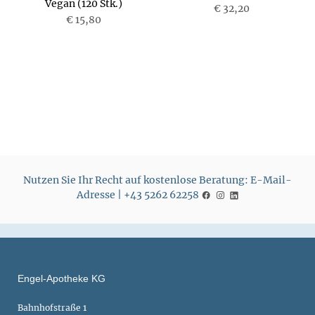
Vegan (120 Stk.)
P
€ 32,20
P
€ 15,80
r
r
e
e
i
i
s
s
Nutzen Sie Ihr Recht auf kostenlose Beratung: E-Mail-
Adresse | +43 5262 62258
Engel-Apotheke KG
Bahnhofstraße 1