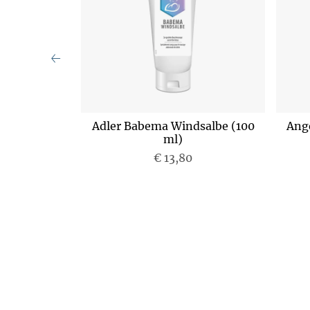
m (50 g)
Adler Babema Windsalbe (100
Ang
ml)
€ 13,80
P
r
e
i
s