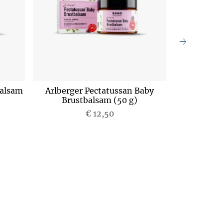
Balsam
Arlberger Pectatussan Baby
Avene Pe
Brustbalsam (50 g)
Milchs
€ 12,50
P
r
e
i
s