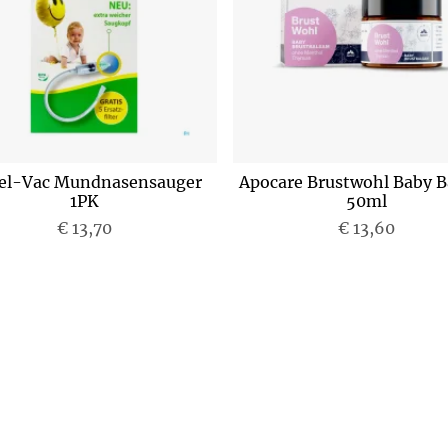
el-Vac Mundnasensauger
Apocare Brustwohl Baby 
1PK
50ml
€ 13,70
P
€ 13,60
P
r
r
e
e
i
i
s
s