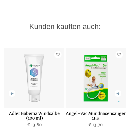
Kunden kauften auch:
Adler Babema Windsalbe
Angel-Vac Mundnasensauger
(100 ml)
1PK
€ 13,80
€ 13,70
P
P