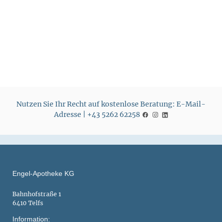
r
r
e
e
i
i
s
s
Nutzen Sie Ihr Recht auf kostenlose Beratung: E-Mail-
Adresse | +43 5262 62258
Engel-Apotheke KG
Bahnhofstraße 1
6410 Telfs
Information: