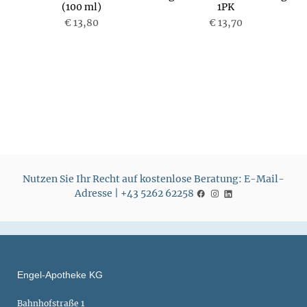
(100 ml)
1PK
€ 13,80
€ 13,70
P
P
r
r
e
e
i
i
s
s
Nutzen Sie Ihr Recht auf kostenlose Beratung: E-Mail-
Adresse | +43 5262 62258
Engel-Apotheke KG
Bahnhofstraße 1