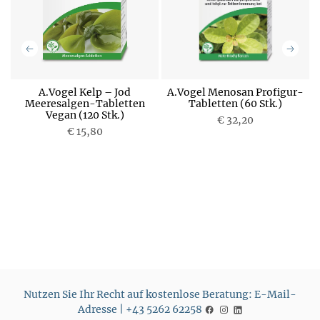
A.Vogel Kelp – Jod
A.Vogel Menosan Profigur-
Meeresalgen-Tabletten
Tabletten (60 Stk.)
Vegan (120 Stk.)
P
€ 32,20
P
€ 15,80
r
r
e
e
i
i
s
s
Nutzen Sie Ihr Recht auf kostenlose Beratung: E-Mail-
Adresse | +43 5262 62258