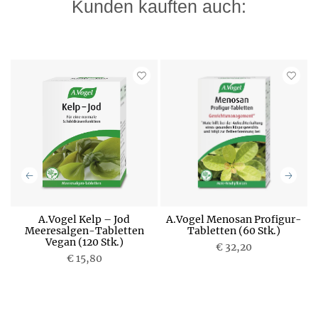
Kunden kauften auch:
A.Vogel Kelp – Jod
A.Vogel Menosan Profigur-
Meeresalgen-Tabletten
Tabletten (60 Stk.)
Vegan (120 Stk.)
P
€ 32,20
P
€ 15,80
r
r
e
e
i
i
s
s