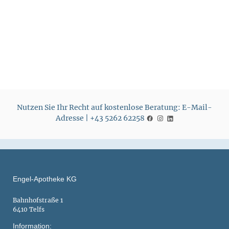
r
r
e
e
i
i
s
s
Nutzen Sie Ihr Recht auf kostenlose Beratung: E-Mail-
Adresse | +43 5262 62258
Engel-Apotheke KG
Bahnhofstraße 1
6410 Telfs
Information: