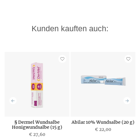
Kunden kauften auch:
§ Dermel Wundsalbe
Abilar 10% Wundsalbe (20 g)
A
m
Honigwundsalbe (15 g)
U
€ 22,00
€ 27,60
P
P