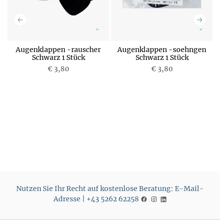
Augenklappen -rauscher
Augenklappen -soehngen
Schwarz 1 Stück
Schwarz 1 Stück
€ 3,80
€ 3,80
P
P
r
r
e
e
i
i
s
s
Nutzen Sie Ihr Recht auf kostenlose Beratung: E-Mail-
Adresse | +43 5262 62258