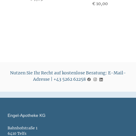
P
€ 10,00
P
r
r
e
e
i
i
s
s
Nutzen Sie Ihr Recht auf kostenlose Beratung: E-Mail-
Adresse | +43 5262 62258
Engel-Apotheke KG
Bahnhofstraße 1
6410 Telfs