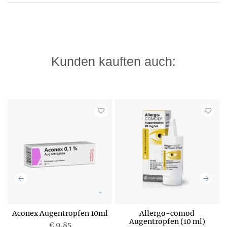
Kunden kauften auch:
Aconex Augentropfen 10ml
Allergo-comod
n
Augentropfen (10 ml)
€ 9,85