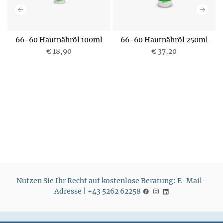
e-
66-60 Hautnähröl 100ml
66-60 Hautnähröl 250ml
€ 18,90
€ 37,20
P
P
r
r
e
e
i
i
s
s
Nutzen Sie Ihr Recht auf kostenlose Beratung: E-Mail-
Adresse | +43 5262 62258