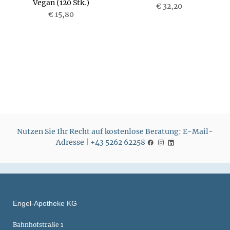
Vegan (120 Stk.)
P
€ 32,20
P
€ 15,80
r
r
e
e
i
i
s
s
Nutzen Sie Ihr Recht auf kostenlose Beratung: E-Mail-
Adresse | +43 5262 62258
Engel-Apotheke KG
Bahnhofstraße 1