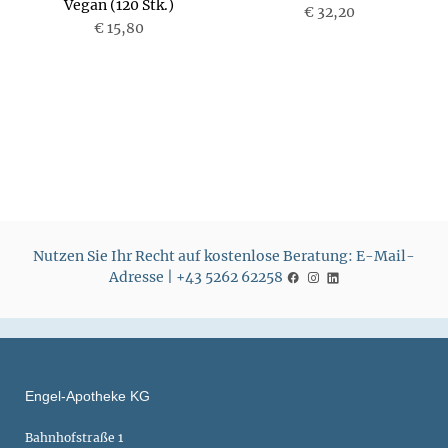
Vegan (120 Stk.)
P
€ 32,20
P
€ 15,80
r
r
e
e
i
i
s
s
Nutzen Sie Ihr Recht auf kostenlose Beratung: E-Mail-
Adresse | +43 5262 62258
Engel-Apotheke KG
Bahnhofstraße 1