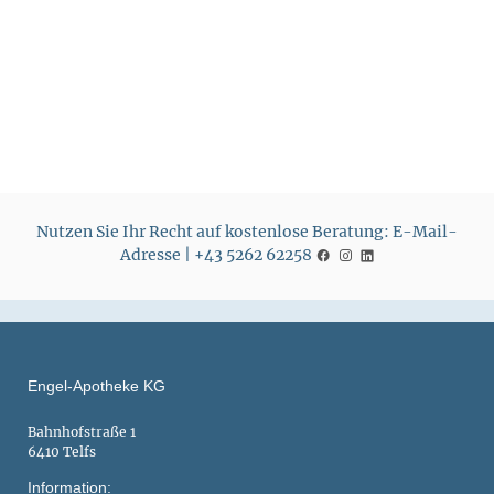
r
r
e
e
i
i
s
s
Nutzen Sie Ihr Recht auf kostenlose Beratung: E-Mail-
Adresse | +43 5262 62258
Engel-Apotheke KG
Bahnhofstraße 1
6410 Telfs
Information: