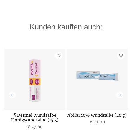
Kunden kauften auch:
§ Dermel Wundsalbe
Abilar 10% Wundsalbe (20 g)
A
m
Honigwundsalbe (15 g)
U
€ 22,00
€ 27,60
P
P