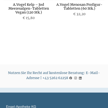
A.Vogel Kelp – Jod
A.Vogel Menosan Profigur-
Meeresalgen-Tabletten
Tabletten (60 Stk.)
Vegan (120 Stk.)
P
€ 32,20
P
€ 15,80
r
r
e
e
i
i
s
s
Nutzen Sie Ihr Recht auf kostenlose Beratung: E-Mail-
Adresse | +43 5262 62258
Engel-Apotheke KG