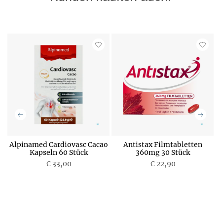
Alpinamed Cardiovasc Cacao
Antistax Filmtabletten
0
Kapseln 60 Stück
360mg 30 Stück
P
€ 33,00
P
€ 22,90
r
r
e
e
i
i
s
s