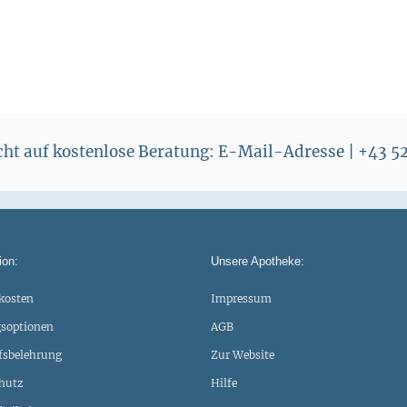
echt auf kostenlose Beratung: E-Mail-Adresse | +43 
ion:
Unsere Apotheke:
kosten
Impressum
soptionen
AGB
fsbelehrung
Zur Website
hutz
Hilfe