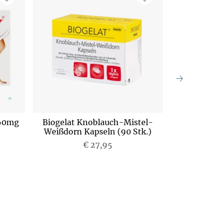
360mg
Biogelat Knoblauch-Mistel-
Cardiodo
Weißdorn Kapseln (90 Stk.)
€ 27,95
P
r
e
i
s