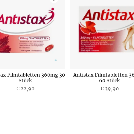
tax Filmtabletten 360mg 30
Antistax Filmtabletten 
Stück
60 Stück
€ 22,90
P
€ 39,90
P
r
r
e
e
i
i
s
s