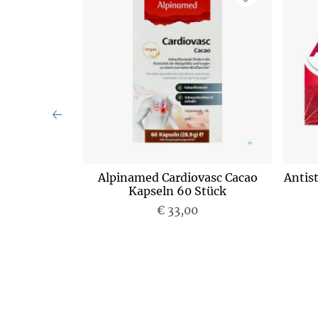
tinekapseln
Alpinamed Cardiovasc Cacao
Antis
)
Kapseln 60 Stück
€ 33,00
P
r
e
i
s