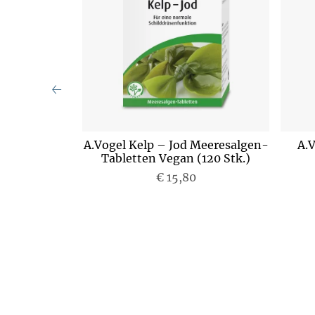
lenkskapseln
A.Vogel Kelp – Jod Meeresalgen-
A.
)
Tabletten Vegan (120 Stk.)
€ 15,80
P
r
e
i
s