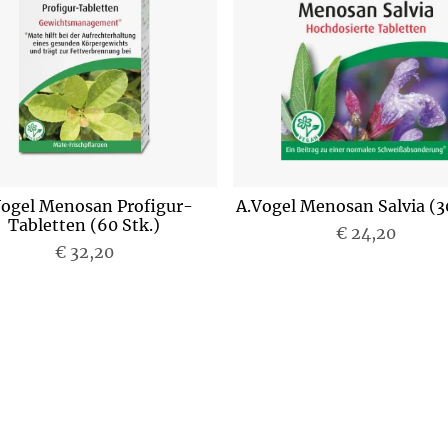
Vogel Menosan Profigur-
A.Vogel Menosan Salvia (30
Tabletten (60 Stk.)
€ 24,20
P
€ 32,20
P
r
r
e
e
i
i
s
s