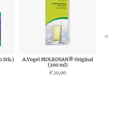
 Stk.)
A.Vogel MOLKOSAN® Original
A.Vogel M
(200 ml)
€ 10,00
P
r
e
i
s