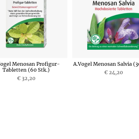
Vogel Menosan Profigur-
A.Vogel Menosan Salvia (30
Tabletten (60 Stk.)
€ 24,20
P
€ 32,20
P
r
r
e
e
i
i
s
s