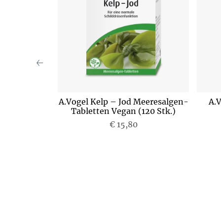
lenkskapseln
A.Vogel Kelp – Jod Meeresalgen-
A.
)
Tabletten Vegan (120 Stk.)
€ 15,80
P
r
e
i
s