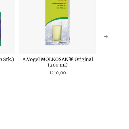
 Stk.)
A.Vogel MOLKOSAN® Original
A.Vogel M
(200 ml)
€ 10,00
P
r
e
i
s