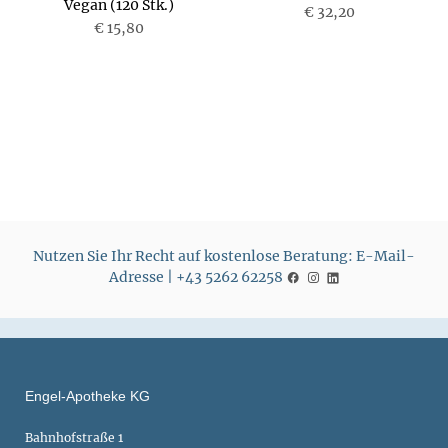
Vegan (120 Stk.)
P
€ 32,20
P
€ 15,80
r
r
e
e
i
i
s
s
Nutzen Sie Ihr Recht auf kostenlose Beratung: E-Mail-
Adresse | +43 5262 62258
Engel-Apotheke KG
Bahnhofstraße 1