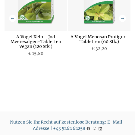
A.Vogel Kelp – Jod
A.Vogel Menosan Profigur-
Meeresalgen-Tabletten
Tabletten (60 Stk.)
Vegan (120 Stk.)
P
€ 32,20
P
€ 15,80
r
r
e
e
i
i
s
s
Nutzen Sie Ihr Recht auf kostenlose Beratung: E-Mail-
Adresse | +43 5262 62258